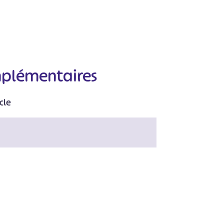
mplémentaires
cle
#
#
#
#
#
#