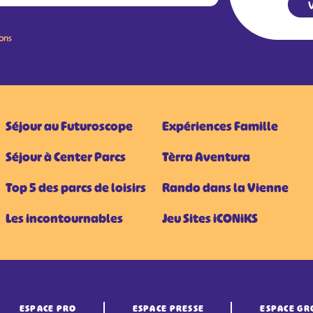
V
ions
Séjour au Futuroscope
Expériences Famille
Séjour à Center Parcs
Tèrra Aventura
Top 5 des parcs de loisirs
Rando dans la Vienne
Les incontournables
Jeu Sites iCONiKS
ESPACE PRO
ESPACE PRESSE
ESPACE GR