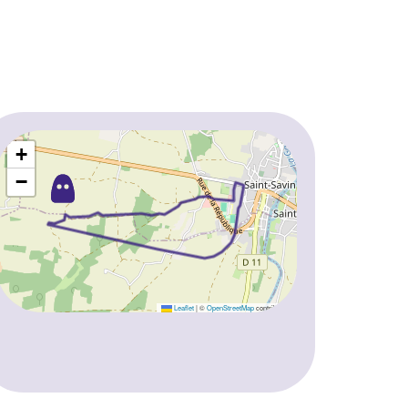
+
−
Leaflet
|
©
OpenStreetMap
contributors