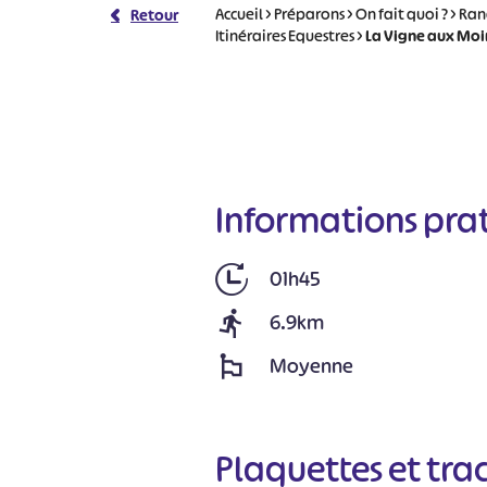
Accueil
>
Préparons
>
On fait quoi ?
>
Ran
Retour
Itinéraires Equestres
>
La Vigne aux Moin
Informations pra
01h45
6.9km
Moyenne
Plaquettes et tra