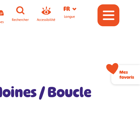
FR
Langue
Rechercher
Accessibilité
pes
Mes
favoris
oines / Boucle