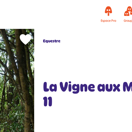
Espace Pro
Grou
Equestre
La Vigne aux M
11