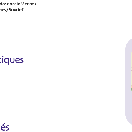
dos dans la Vienne
>
es / Boucle 11
tiques
cés