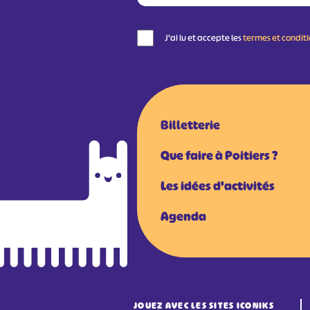
J'ai lu et accepte les
termes et condit
Billetterie
Que faire à Poitiers ?
Les idées d'activités
Agenda
JOUEZ AVEC LES SITES ICONIKS