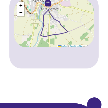
+
−
Leaflet
|
©
OpenStreetMap
contributors