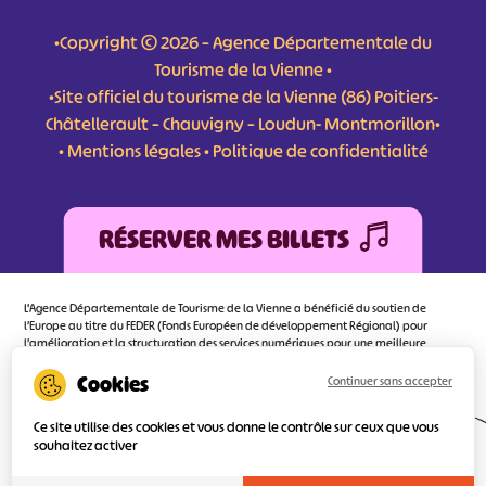
•Copyright © 2026 – Agence Départementale du
Tourisme de la Vienne •
•Site officiel du tourisme de la Vienne (86) Poitiers-
Châtellerault – Chauvigny – Loudun- Montmorillon•
•
Mentions légales
•
Politique de confidentialité
RÉSERVER MES BILLETS
L'Agence Départementale de Tourisme de la Vienne a bénéficié du soutien de
l’Europe au titre du FEDER (Fonds Européen de développement Régional) pour
l’amélioration et la structuration des services numériques pour une meilleure
attractivité de la destination tourisme de la Vienne dont l’objectif principal est
d’orienter au mieux le visiteur.
Continuer sans accepter
Ce site utilise des cookies et vous donne le contrôle sur ceux que vous
souhaitez activer
Réalisé
par l'agence