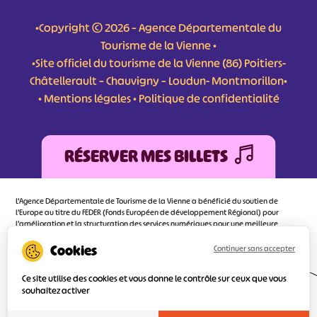
•Copyright © 2026 – Agence Départementale du
Tourisme de la Vienne •
•Site officiel du tourisme de la Vienne (86) Poitiers-
Châtellerault – Chauvigny – Loudun- Montmorillon•
•
Mentions légales
•
Politique de confidentialité
RÉSERVER MES BILLETS
L'Agence Départementale de Tourisme de la Vienne a bénéficié du soutien de
l’Europe au titre du FEDER (Fonds Européen de développement Régional) pour
l’amélioration et la structuration des services numériques pour une meilleure
attractivité de la destination tourisme de la Vienne dont l’objectif principal est
d’orienter au mieux le visiteur.
Continuer sans accepter
Ce site utilise des cookies et vous donne le contrôle sur ceux que vous
souhaitez activer
Réalisé
par l'agence