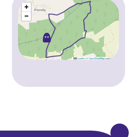
+
−
Leaflet
|
©
OpenStreetMap
contributors