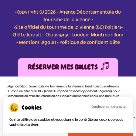
•Copyright © 2026 – Agence Départementale du
Tourisme de la Vienne •
•Site officiel du tourisme de la Vienne (86) Poitiers-
Châtellerault – Chauvigny – Loudun- Montmorillon•
•
Mentions légales
•
Politique de confidentialité
RÉSERVER MES BILLETS
L'Agence Départementale de Tourisme de la Vienne a bénéficié du soutien de
l’Europe au titre du FEDER (Fonds Européen de développement Régional) pour
l’amélioration et la structuration des services numériques pour une meilleure
attractivité de la destination tourisme de la Vienne dont l’objectif principal est
d’orienter au mieux le visiteur.
Continuer sans accepter
Ce site utilise des cookies et vous donne le contrôle sur ceux que vous
souhaitez activer
Réalisé
par l'agence