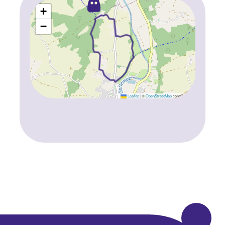
+
−
Leaflet
|
©
OpenStreetMap
contributors