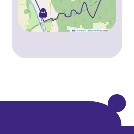
Leaflet
|
©
OpenStreetMap
contributors