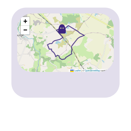
+
−
Leaflet
|
©
OpenStreetMap
contributors