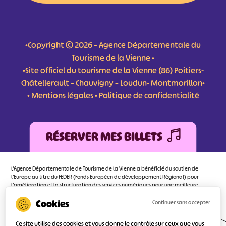
•Copyright © 2026 – Agence Départementale du
Tourisme de la Vienne •
•Site officiel du tourisme de la Vienne (86) Poitiers-
Châtellerault – Chauvigny – Loudun- Montmorillon•
•
Mentions légales
•
Politique de confidentialité
RÉSERVER MES BILLETS
L'Agence Départementale de Tourisme de la Vienne a bénéficié du soutien de
l’Europe au titre du FEDER (Fonds Européen de développement Régional) pour
l’amélioration et la structuration des services numériques pour une meilleure
attractivité de la destination tourisme de la Vienne dont l’objectif principal est
d’orienter au mieux le visiteur.
Continuer sans accepter
Ce site utilise des cookies et vous donne le contrôle sur ceux que vous