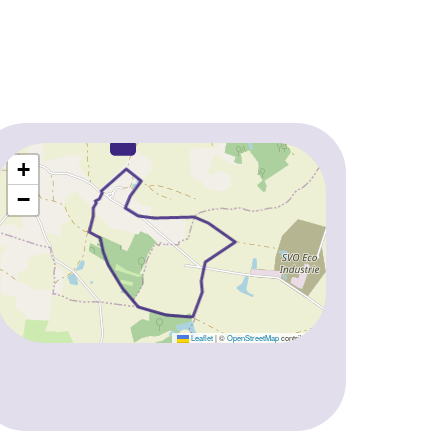
+
−
Leaflet
|
©
OpenStreetMap
contributors