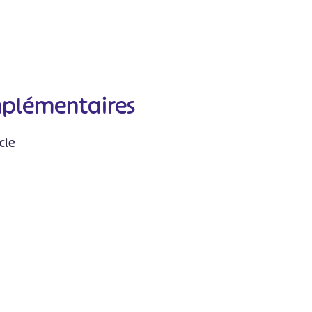
mplémentaires
#
#
#
#
#
cle
#