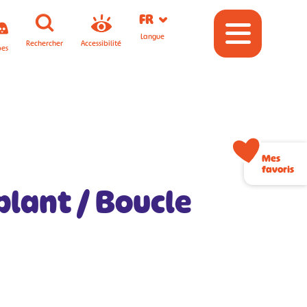
FR
Langue
Rechercher
Accessibilité
pes
Mes
favoris
lant / Boucle