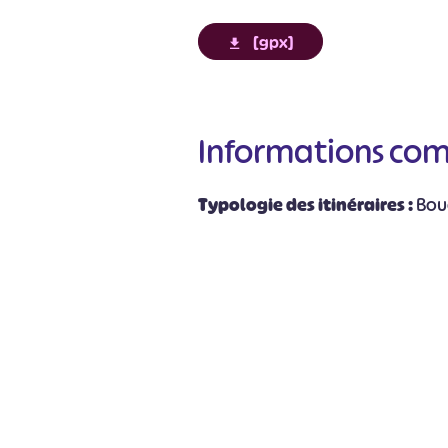
[gpx]
Informations co
#
Typologie des itinéraires :
Bou