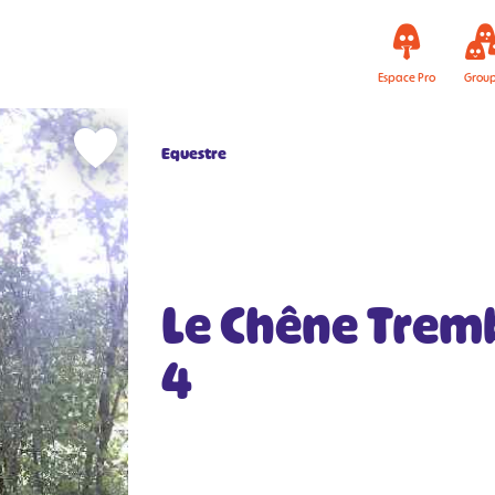
Espace Pro
Grou
Equestre
Le Chêne Tremb
4