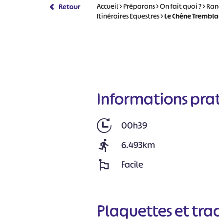
Accueil
>
Préparons
>
On fait quoi ?
>
Ran
Retour
Itinéraires Equestres
>
Le Chêne Tremblan
Informations pra
00h39
6.493km
Facile
Plaquettes et tra