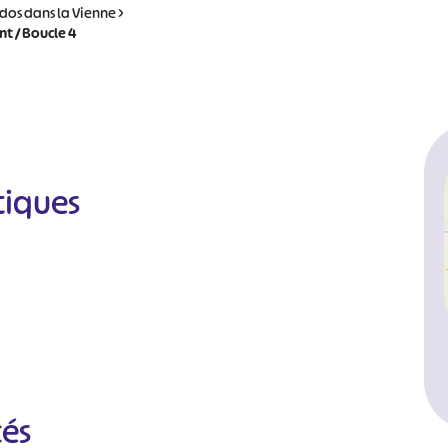
dos dans la Vienne
>
t / Boucle 4
tiques
cés