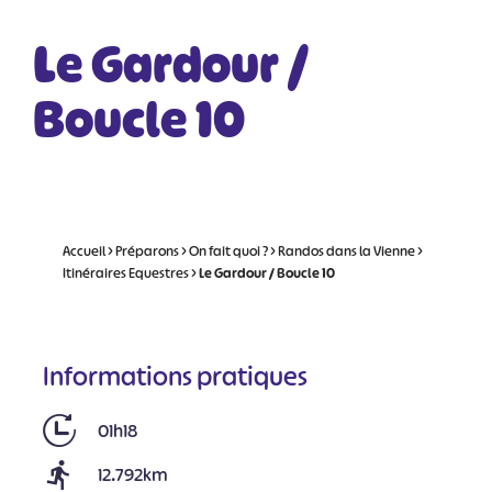
Le Gardour /
Boucle 10
Accueil
>
Préparons
>
On fait quoi ?
>
Randos dans la Vienne
>
Itinéraires Equestres
>
Le Gardour / Boucle 10
Informations pratiques
01h18
12.792km