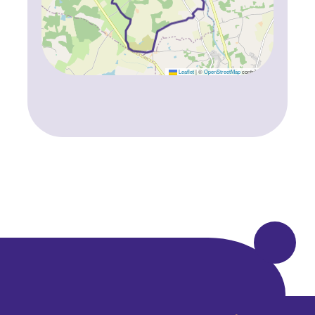
Leaflet
|
©
OpenStreetMap
contributors