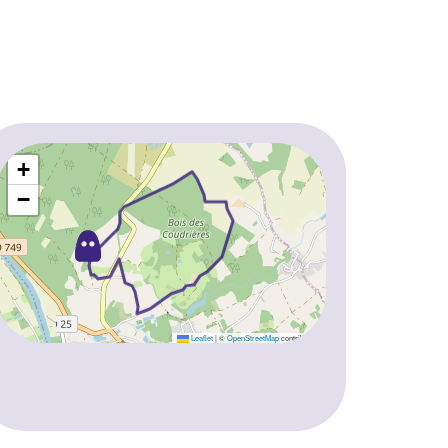
+
−
Leaflet
|
©
OpenStreetMap
contributors