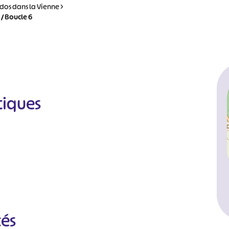
dos dans la Vienne
>
 / Boucle 6
tiques
cés