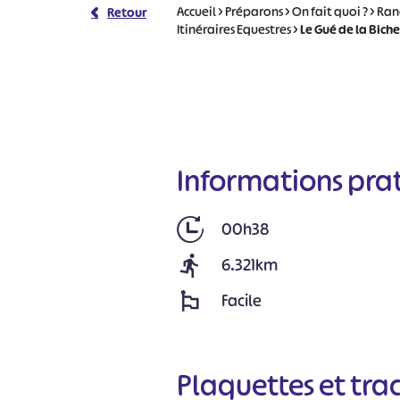
Accueil
>
Préparons
>
On fait quoi ?
>
Ran
Retour
Itinéraires Equestres
>
Le Gué de la Biche
Informations pra
00h38
6.321km
Facile
Plaquettes et tra