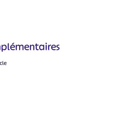
mplémentaires
#
#
#
#
#
cle
#