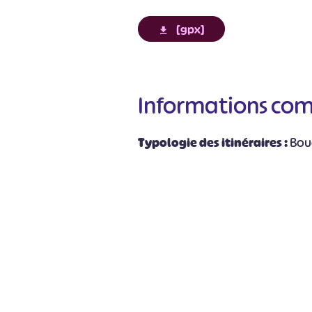
[gpx]
Informations co
#
Typologie des itinéraires :
Bou