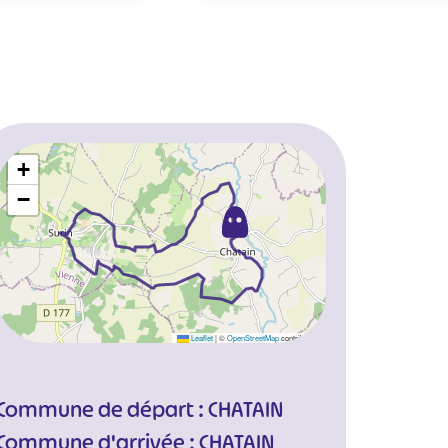
+
−
Leaflet
|
©
OpenStreetMap
contributors
Commune de départ : CHATAIN
Commune d'arrivée : CHATAIN