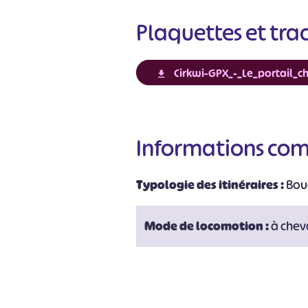
Plaquettes et tra
#
Cirkwi-GPX_-_Le_portail_c
Informations co
Typologie des itinéraires :
Bou
Mode de locomotion :
à chev