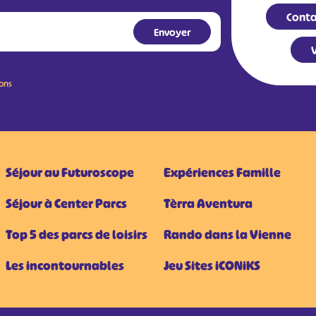
Conta
V
ions
Séjour au Futuroscope
Expériences Famille
Séjour à Center Parcs
Tèrra Aventura
Top 5 des parcs de loisirs
Rando dans la Vienne
Les incontournables
Jeu Sites iCONiKS