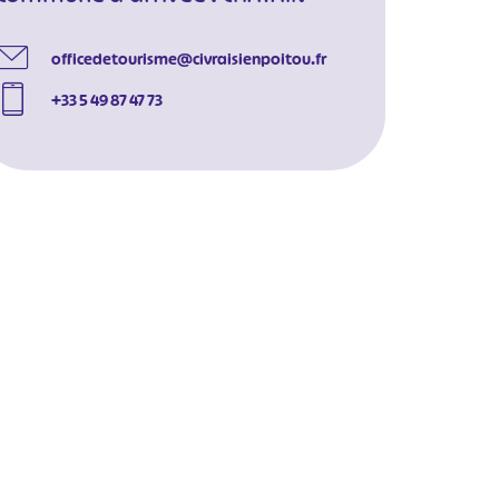
officedetourisme@civraisienpoitou.fr
+33 5 49 87 47 73