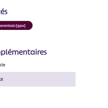
cés
#
#
#
#
#
#
harentais [gpx]
mplémentaires
cle
al