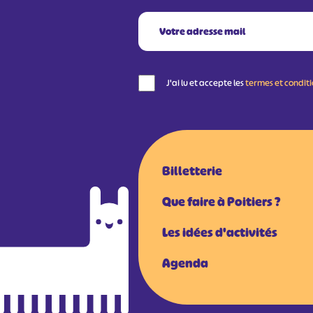
J'ai lu et accepte les
termes et condit
Billetterie
Que faire à Poitiers ?
Les idées d'activités
Agenda