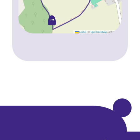
Leaflet
|
©
OpenStreetMap
contributors