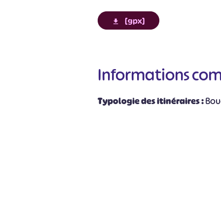
[gpx]
Informations co
#
Typologie des itinéraires :
Bou