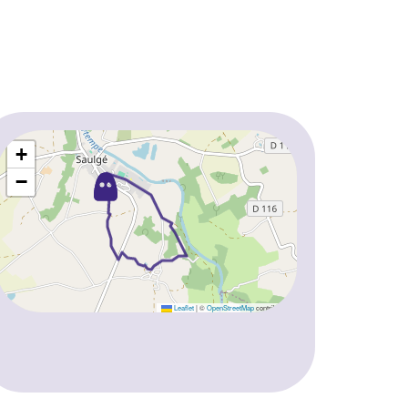
+
−
Leaflet
|
©
OpenStreetMap
contributors