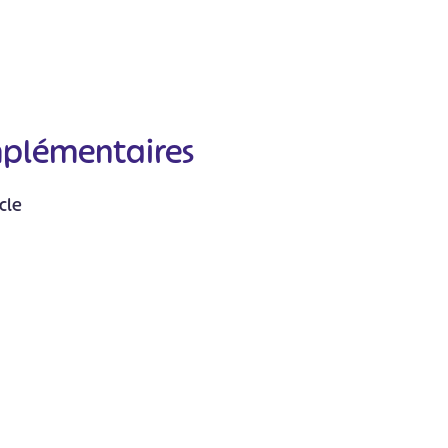
mplémentaires
#
#
#
#
#
cle
#