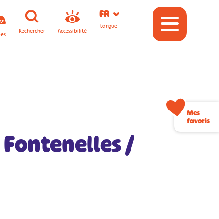
FR
Langue
Rechercher
Accessibilité
pes
Mes
favoris
 Fontenelles /