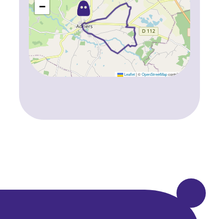
−
Leaflet
|
©
OpenStreetMap
contributors