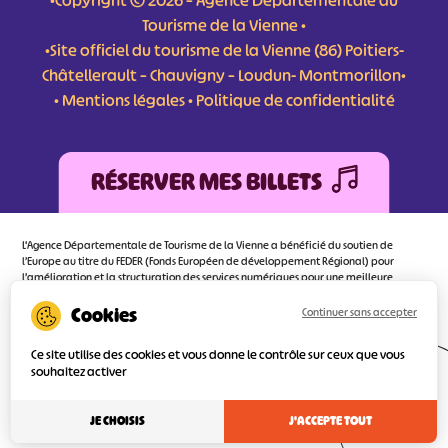
•Copyright © 2026 – Agence Départementale du
Tourisme de la Vienne •
•Site officiel du tourisme de la Vienne (86) Poitiers-
Châtellerault – Chauvigny – Loudun- Montmorillon•
•
Mentions légales
•
Politique de confidentialité
RÉSERVER MES BILLETS
L'Agence Départementale de Tourisme de la Vienne a bénéficié du soutien de
l’Europe au titre du FEDER (Fonds Européen de développement Régional) pour
l’amélioration et la structuration des services numériques pour une meilleure
attractivité de la destination tourisme de la Vienne dont l’objectif principal est
d’orienter au mieux le visiteur.
Continuer sans accepter
Ce site utilise des cookies et vous donne le contrôle sur ceux que vous
souhaitez activer
Réalisé
par l'agence
JE CHOISIS
J'ACCEPTE TOUT