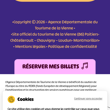
•Copyright © 2026 – Agence Départementale du
Tourisme de la Vienne •
•Site officiel du tourisme de la Vienne (86) Poitiers-
Châtellerault – Chauvigny – Loudun- Montmorillon•
•
Mentions légales
•
Politique de confidentialité
RÉSERVER MES BILLETS
L'Agence Départementale de Tourisme de la Vienne a bénéficié du soutien de
l’Europe au titre du FEDER (Fonds Européen de développement Régional) pour
l’amélioration et la structuration des services numériques pour une meilleure
attractivité de la destination tourisme de la Vienne dont l’objectif principal est
d’orienter au mieux le visiteur.
Continuer sans accepter
Ce site utilise des cookies et vous donne le contrôle sur ceux que vous