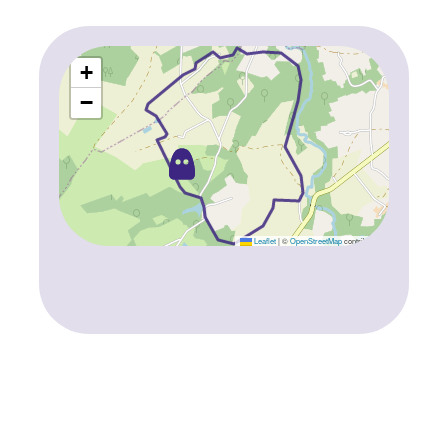
+
−
Leaflet
|
©
OpenStreetMap
contributors