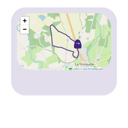
+
−
Leaflet
|
©
OpenStreetMap
contributors