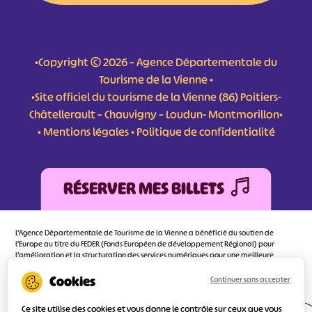
•Copyright © 2026 – Agence Départementale du
Tourisme de la Vienne •
•Site officiel du tourisme de la Vienne (86) Poitiers-
Châtellerault – Chauvigny – Loudun- Montmorillon•
•
Mentions légales
•
Politique de confidentialité
RÉSERVER MES BILLETS
L'Agence Départementale de Tourisme de la Vienne a bénéficié du soutien de
l’Europe au titre du FEDER (Fonds Européen de développement Régional) pour
l’amélioration et la structuration des services numériques pour une meilleure
attractivité de la destination tourisme de la Vienne dont l’objectif principal est
d’orienter au mieux le visiteur.
Continuer sans accepter
Ce site utilise des cookies et vous donne le contrôle sur ceux que vous