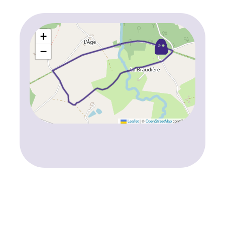
+
−
Leaflet
|
©
OpenStreetMap
contributors