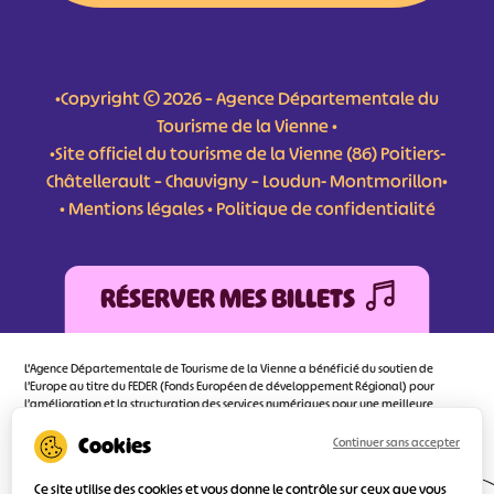
•Copyright © 2026 – Agence Départementale du
Tourisme de la Vienne •
•Site officiel du tourisme de la Vienne (86) Poitiers-
Châtellerault – Chauvigny – Loudun- Montmorillon•
•
Mentions légales
•
Politique de confidentialité
RÉSERVER MES BILLETS
L'Agence Départementale de Tourisme de la Vienne a bénéficié du soutien de
l’Europe au titre du FEDER (Fonds Européen de développement Régional) pour
l’amélioration et la structuration des services numériques pour une meilleure
attractivité de la destination tourisme de la Vienne dont l’objectif principal est
d’orienter au mieux le visiteur.
Continuer sans accepter
Ce site utilise des cookies et vous donne le contrôle sur ceux que vous