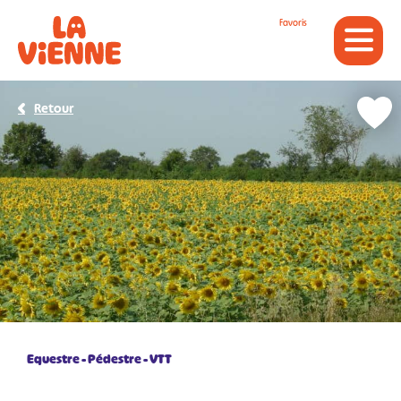
Panneau de gestion des cookies
Favoris
Retour
Equestre
Pédestre
VTT