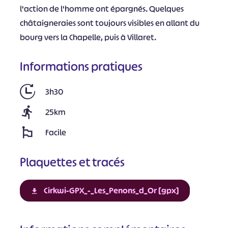
l'action de l'homme ont épargnés. Quelques
châtaigneraies sont toujours visibles en allant du
bourg vers la Chapelle, puis à Villaret.
Informations pratiques
3h30
25km
Facile
Plaquettes et tracés
Cirkwi-GPX_-_Les_Penons_d_Or [gpx]