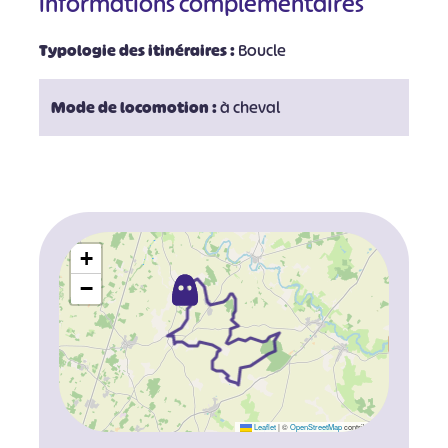
Informations complémentaires
Typologie des itinéraires :
Boucle
Mode de locomotion :
à cheval
+
−
Leaflet
|
©
OpenStreetMap
contributors