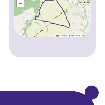
−
Leaflet
|
©
OpenStreetMap
contributors