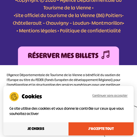
•Copyright © 2026 – Agence Départementale du
Tourisme de la Vienne •
•Site officiel du tourisme de la Vienne (86) Poitiers-
Châtellerault – Chauvigny – Loudun- Montmorillon•
•
Mentions légales
•
Politique de confidentialité
RÉSERVER MES BILLETS
L'Agence Départementale de Tourisme de la Vienne a bénéficié du soutien de
l’Europe au titre du FEDER (Fonds Européen de développement Régional) pour
l’amélioration et la structuration des services numériques pour une meilleure
attractivité de la destination tourisme de la Vienne dont l’objectif principal est
d’orienter au mieux le visiteur.
Continuer sans accepter
Ce site utilise des cookies et vous donne le contrôle sur ceux que vous
souhaitez activer
Réalisé
par l'agence
JE CHOISIS
J'ACCEPTE TOUT