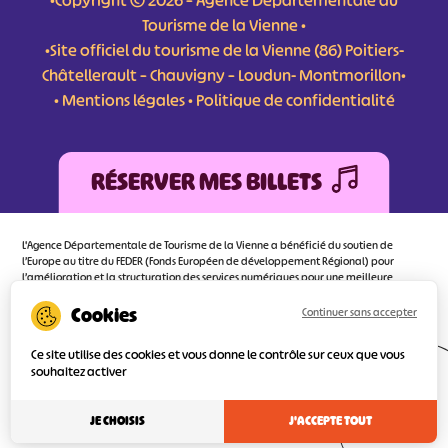
•Copyright © 2026 – Agence Départementale du
Tourisme de la Vienne •
•Site officiel du tourisme de la Vienne (86) Poitiers-
Châtellerault – Chauvigny – Loudun- Montmorillon•
•
Mentions légales
•
Politique de confidentialité
RÉSERVER MES BILLETS
L'Agence Départementale de Tourisme de la Vienne a bénéficié du soutien de
l’Europe au titre du FEDER (Fonds Européen de développement Régional) pour
l’amélioration et la structuration des services numériques pour une meilleure
attractivité de la destination tourisme de la Vienne dont l’objectif principal est
d’orienter au mieux le visiteur.
Continuer sans accepter
Ce site utilise des cookies et vous donne le contrôle sur ceux que vous
souhaitez activer
Réalisé
par l'agence
JE CHOISIS
J'ACCEPTE TOUT