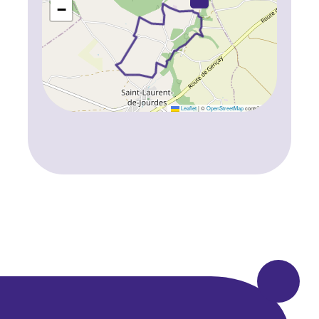
−
Leaflet
|
©
OpenStreetMap
contributors