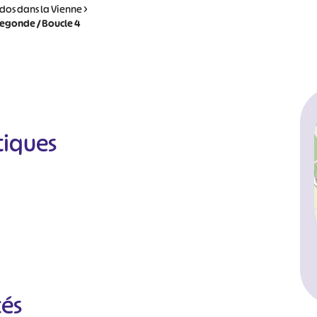
dos dans la Vienne
>
degonde / Boucle 4
tiques
cés