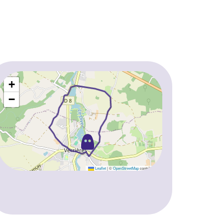
+
−
Leaflet
|
©
OpenStreetMap
contributors