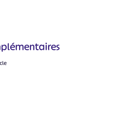
mplémentaires
#
#
#
#
#
cle
#