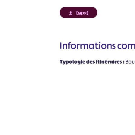
[gpx]
Informations co
#
Typologie des itinéraires :
Bou