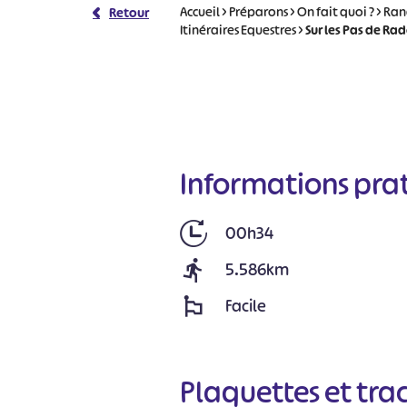
Accueil
>
Préparons
>
On fait quoi ?
>
Ran
Retour
Itinéraires Equestres
>
Sur les Pas de Ra
Informations pra
00h34
5.586km
Facile
Plaquettes et tra