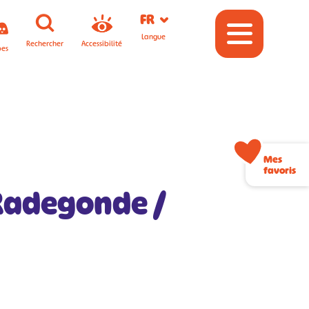
FR
Langue
Rechercher
Accessibilité
pes
Mes
favoris
 Radegonde /