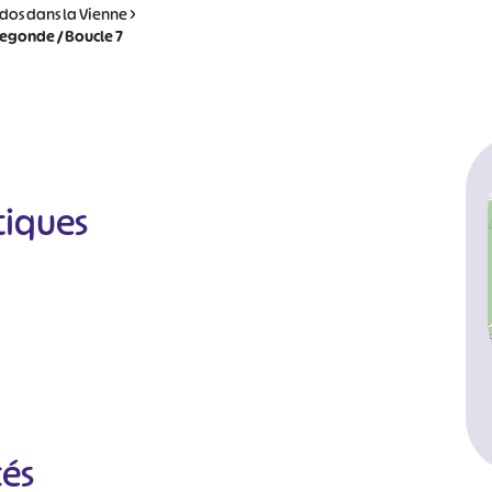
dos dans la Vienne
>
degonde / Boucle 7
tiques
cés