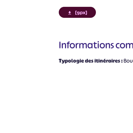
[gpx]
Informations co
#
Typologie des itinéraires :
Bou