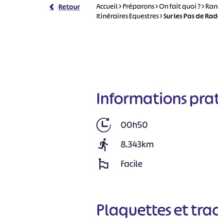
Accueil
>
Préparons
>
On fait quoi ?
>
Ran
Retour
Itinéraires Equestres
>
Sur les Pas de Ra
Informations pra
00h50
8.343km
Facile
Plaquettes et tra