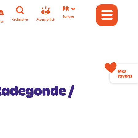
FR
Langue
Rechercher
Accessibilité
pes
Mes
favoris
 Radegonde /