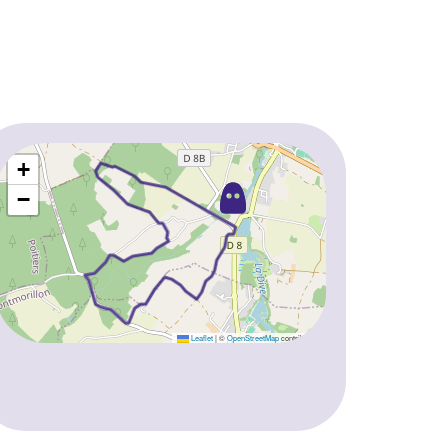
+
−
Leaflet
|
©
OpenStreetMap
contributors