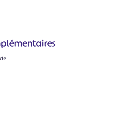
mplémentaires
#
#
#
#
#
cle
#