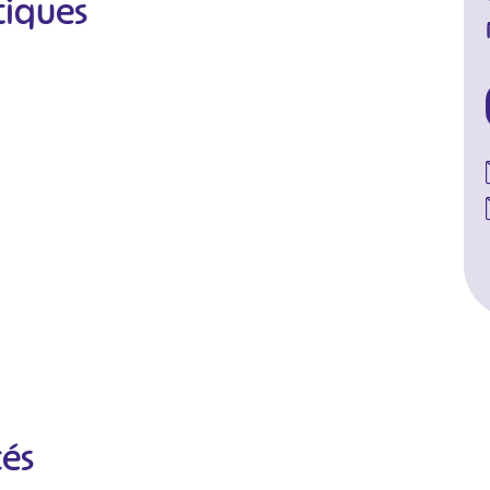
tiques
cés