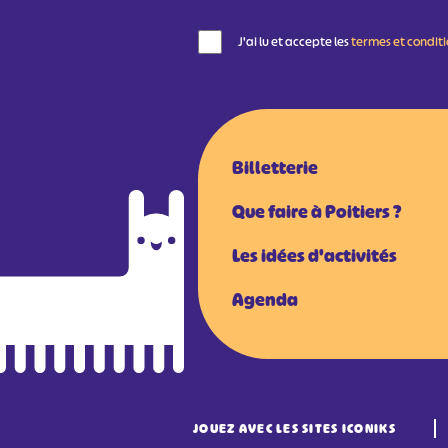
J'ai lu et accepte les
termes et condit
Billetterie
Que faire à Poitiers ?
Les idées d'activités
Agenda
JOUEZ AVEC LES SITES ICONIKS