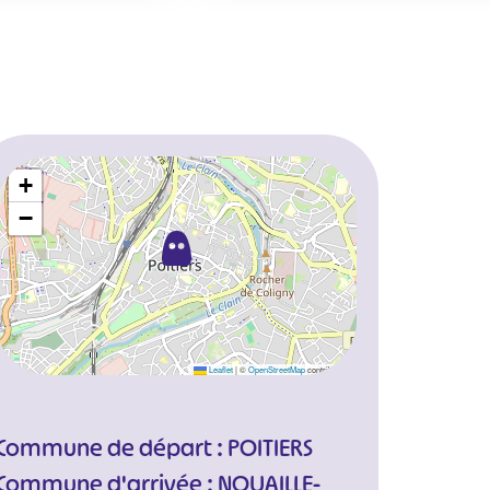
+
−
Leaflet
|
©
OpenStreetMap
contributors
Commune de départ : POITIERS
Commune d'arrivée : NOUAILLE-