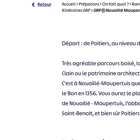
Accueil
>
Préparons
>
On fait quoi ?
>
Ran
Retour
Itinéraires GRP
>
GRP® Nouaillé Mauper
Départ : de Poitiers, au niveau 
Très agréable parcours boisé, l
Clain ou le patrimoine architec
C'est à Nouaillé-Maupertuis que 
le Bon en 1356. Vous aurez le pl
de Nouaillé - Maupertuis, l’abb
Saint-Benoît, et bien sûr Poitiers,