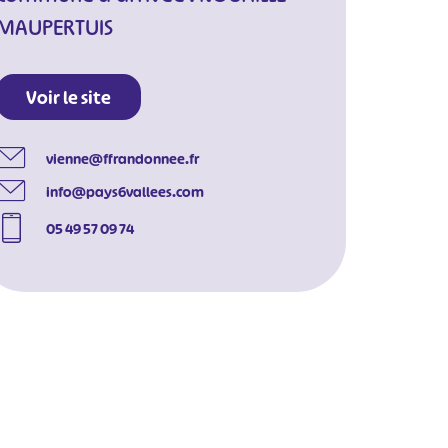
MAUPERTUIS
Voir le site
vienne@ffrandonnee.fr
info@pays6vallees.com
05 49 57 09 74