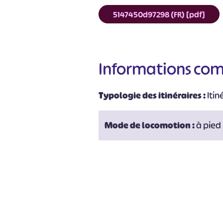
#
5147450d97298 (FR) [pdf]
Informations co
Typologie des itinéraires :
Iti
Mode de locomotion :
à pied