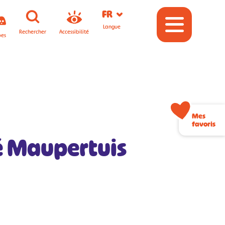
FR
Langue
Rechercher
Accessibilité
pes
Mes
favoris
 Maupertuis