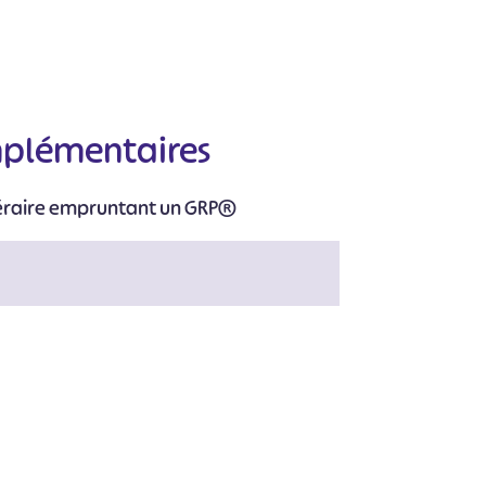
#
#
#
#
#
#
mplémentaires
néraire empruntant un GRP®