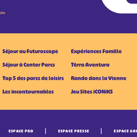
ions
Séjour au Futuroscope
Expériences Famille
Séjour à Center Parcs
Tèrra Aventura
Top 5 des parcs de loisirs
Rando dans la Vienne
Les incontournables
Jeu Sites iCONiKS
ESPACE PRO
ESPACE PRESSE
ESPACE GR