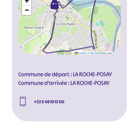
+
−
Leaflet
|
©
OpenStreetMap
contributors
Commune de départ : LA ROCHE-POSAY
Commune d'arrivée : LA ROCHE-POSAY
#
#
#
#
+33 5 49 19 13 00
#
#
#