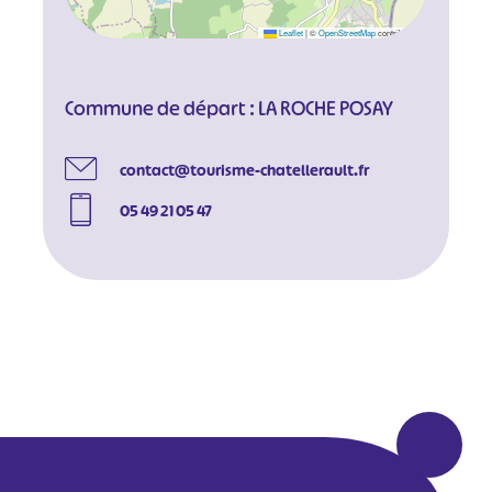
Leaflet
|
©
OpenStreetMap
contributors
Commune de départ : LA ROCHE POSAY
contact@tourisme-chatellerault.fr
05 49 21 05 47
#
#
#
#
#
#
#