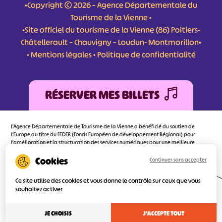
•Copyright © 2026 – Agence Départementale du
Tourisme de la Vienne •
•Site officiel du tourisme de la Vienne (86) Poitiers-
Châtellerault – Chauvigny – Loudun- Montmorillon•
•
Mentions légales
•
Politique de confidentialité
RÉSERVER MES BILLETS
L'Agence Départementale de Tourisme de la Vienne a bénéficié du soutien de
l’Europe au titre du FEDER (Fonds Européen de développement Régional) pour
l’amélioration et la structuration des services numériques pour une meilleure
attractivité de la destination tourisme de la Vienne dont l’objectif principal est
d’orienter au mieux le visiteur.
Continuer sans accepter
Ce site utilise des cookies et vous donne le contrôle sur ceux que vous
souhaitez activer
Réalisé
par l'agence
JE CHOISIS
J'ACCEPTE TOUT