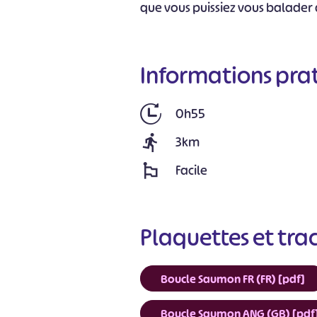
que vous puissiez vous balader a
Informations pra
0h55
3km
Facile
Plaquettes et tra
Boucle Saumon FR (FR) [pdf]
Boucle Saumon ANG (GB) [pdf