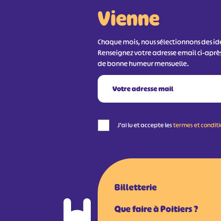
Vienne
Chaque mois, nous sélectionnons des idée
Renseignez votre adresse email ci-aprè
de bonne humeur mensuelle.
J'ai lu et accepte les
termes et condit
Billetterie
Que faire à Poitiers ?