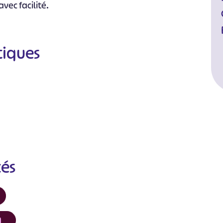
vec facilité.
tiques
cés
]