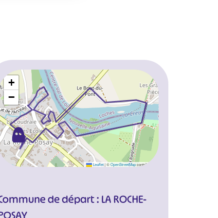
+
−
Leaflet
|
©
OpenStreetMap
contributors
Commune de départ : LA ROCHE-
POSAY