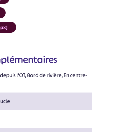
gpx]
#
#
#
#
#
#
mplémentaires
depuis l'OT, Bord de rivière, En centre-
ucle