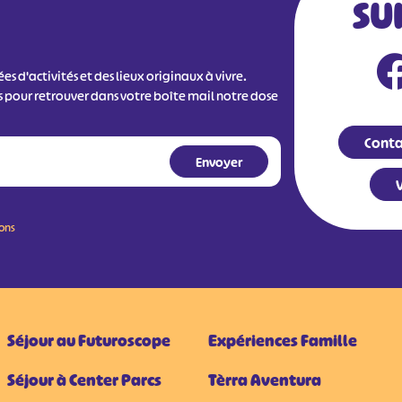
SU
s d'activités et des lieux originaux à vivre.
s pour retrouver dans votre boîte mail notre dose
Conta
V
ions
Séjour au Futuroscope
Expériences Famille
Séjour à Center Parcs
Tèrra Aventura