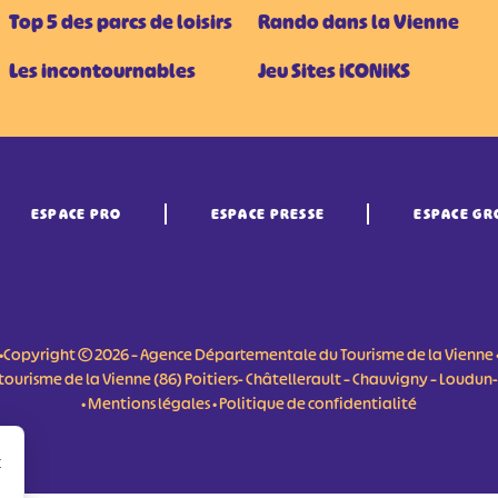
Top 5 des parcs de loisirs
Rando dans la Vienne
Les incontournables
Jeu Sites iCONiKS
ESPACE PRO
ESPACE PRESSE
ESPACE GR
•Copyright © 2026 – Agence Départementale du Tourisme de la Vienne 
du tourisme de la Vienne (86) Poitiers- Châtellerault – Chauvigny – Loudu
•
Mentions légales
•
Politique de confidentialité
r