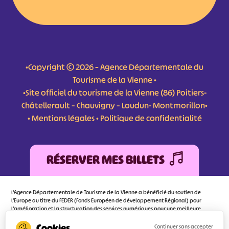
•Copyright © 2026 – Agence Départementale du
Tourisme de la Vienne •
•Site officiel du tourisme de la Vienne (86) Poitiers-
Châtellerault – Chauvigny – Loudun- Montmorillon•
•
Mentions légales
•
Politique de confidentialité
RÉSERVER MES BILLETS
L'Agence Départementale de Tourisme de la Vienne a bénéficié du soutien de
l’Europe au titre du FEDER (Fonds Européen de développement Régional) pour
l’amélioration et la structuration des services numériques pour une meilleure
attractivité de la destination tourisme de la Vienne dont l’objectif principal est
d’orienter au mieux le visiteur.
Continuer sans accepter