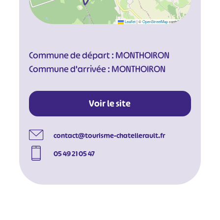
Leaflet
|
©
OpenStreetMap
contributors
Commune de départ : MONTHOIRON
Commune d'arrivée : MONTHOIRON
Voir le site
contact@tourisme-chatellerault.fr
05 49 21 05 47
#
#
#
#
#
#
#