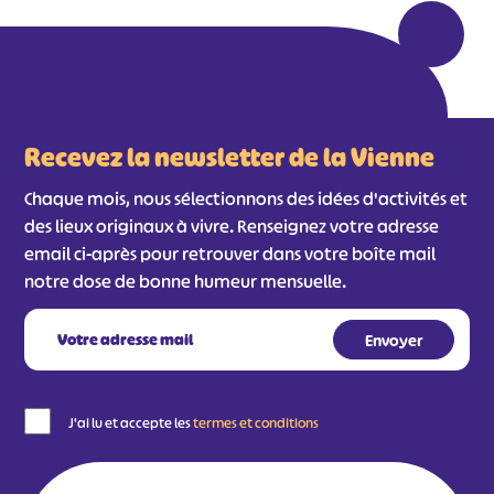
#
#
#
#
#
#
#
Recevez la newsletter de la Vienne
Chaque mois, nous sélectionnons des idées d'activités et
des lieux originaux à vivre. Renseignez votre adresse
email ci-après pour retrouver dans votre boîte mail
notre dose de bonne humeur mensuelle.
J'ai lu et accepte les
termes et conditions