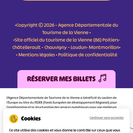
•Copyright © 2026 – Agence Départementale du
Tourisme de la Vienne •
•Site officiel du tourisme de la Vienne (86) Poitiers-
Châtellerault – Chauvigny – Loudun- Montmorillon•
•
Mentions légales
•
Politique de confidentialité
RÉSERVER MES BILLETS
L'Agence Départementale de Tourisme de la Vienne a bénéficié du soutien de
l’Europe au titre du FEDER (Fonds Européen de développement Régional) pour
l’amélioration et la structuration des services numériques pour une meilleure
attractivité de la destination tourisme de la Vienne dont l’objectif principal est
d’orienter au mieux le visiteur.
Continuer sans accepter
Ce site utilise des cookies et vous donne le contrôle sur ceux que vous