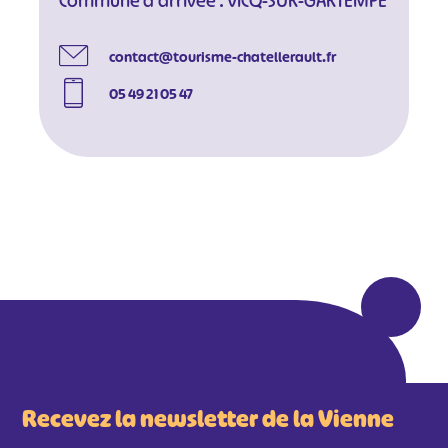
Commune d'arrivée : VICQ-SUR-GARTEMPE
contact@tourisme-chatellerault.fr
05 49 21 05 47
#
#
#
#
#
#
#
Recevez la newsletter de la Vienne