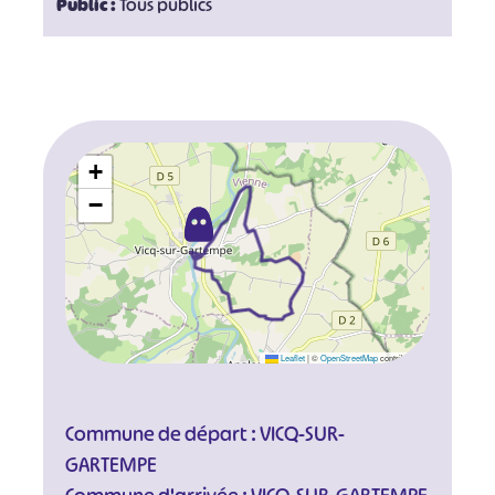
Public :
Tous publics
+
−
Leaflet
|
©
OpenStreetMap
contributors
Commune de départ : VICQ-SUR-
GARTEMPE