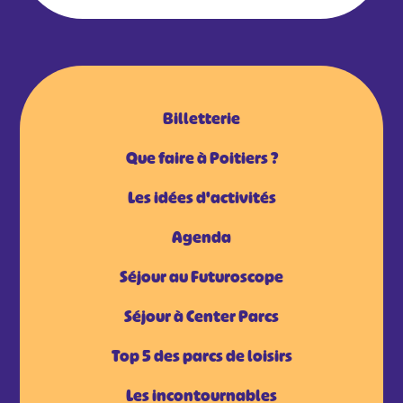
Billetterie
Que faire à Poitiers ?
Les idées d'activités
Agenda
Séjour au Futuroscope
Séjour à Center Parcs
Top 5 des parcs de loisirs
Les incontournables