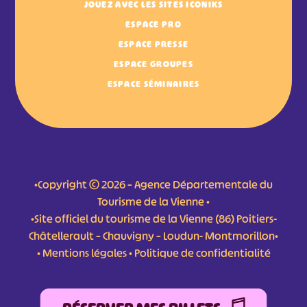
JOUEZ AVEC LES SITES ICONIKS
ESPACE PRO
ESPACE PRESSE
ESPACE GROUPES
ESPACE SÉMINAIRES
•Copyright © 2026 – Agence Départementale du
Tourisme de la Vienne •
•Site officiel du tourisme de la Vienne (86) Poitiers-
Châtellerault – Chauvigny – Loudun- Montmorillon•
•
Mentions légales
•
Politique de confidentialité