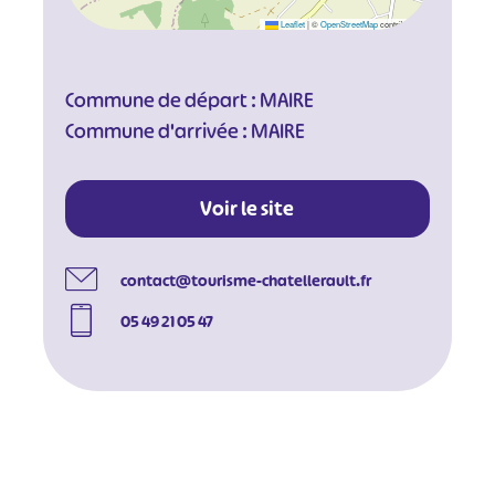
Leaflet
|
©
OpenStreetMap
contributors
Commune de départ : MAIRE
Commune d'arrivée : MAIRE
Voir le site
contact@tourisme-chatellerault.fr
05 49 21 05 47
#
#
#
#
#
#
#