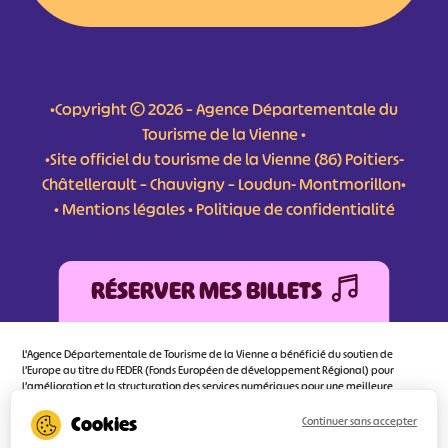
•Copyright © 2026 – Agence Départementale du
Tourisme de la Vienne •
•Site officiel du tourisme de la Vienne (86) Poitiers-
Châtellerault – Chauvigny – Loudun- Montmorillon•
•
Mentions légales
•
Politique de confidentialité
RÉSERVER MES BILLETS
L'Agence Départementale de Tourisme de la Vienne a bénéficié du soutien de
l’Europe au titre du FEDER (Fonds Européen de développement Régional) pour
l’amélioration et la structuration des services numériques pour une meilleure
attractivité de la destination tourisme de la Vienne dont l’objectif principal est
d’orienter au mieux le visiteur.
Continuer sans accepter