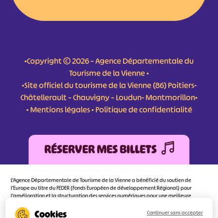
•Copyright © 2026 – Agence Départementale du
Tourisme de la Vienne •
•Site officiel du tourisme de la Vienne (86) Poitiers-
Châtellerault – Chauvigny – Loudun- Montmorillon•
•
Mentions légales
•
Politique de confidentialité
RÉSERVER MES BILLETS
L'Agence Départementale de Tourisme de la Vienne a bénéficié du soutien de
l’Europe au titre du FEDER (Fonds Européen de développement Régional) pour
l’amélioration et la structuration des services numériques pour une meilleure
attractivité de la destination tourisme de la Vienne dont l’objectif principal est
d’orienter au mieux le visiteur.
Continuer sans accepter