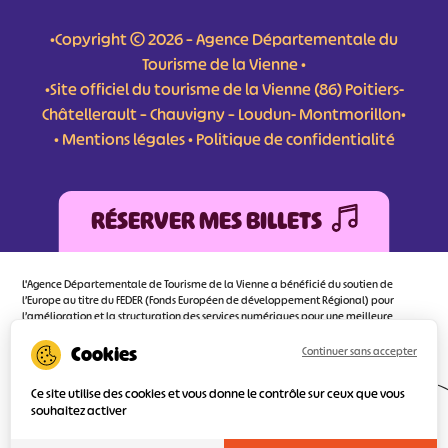
•Copyright © 2026 – Agence Départementale du
Tourisme de la Vienne •
•Site officiel du tourisme de la Vienne (86) Poitiers-
Châtellerault – Chauvigny – Loudun- Montmorillon•
•
Mentions légales
•
Politique de confidentialité
RÉSERVER MES BILLETS
L'Agence Départementale de Tourisme de la Vienne a bénéficié du soutien de
l’Europe au titre du FEDER (Fonds Européen de développement Régional) pour
l’amélioration et la structuration des services numériques pour une meilleure
attractivité de la destination tourisme de la Vienne dont l’objectif principal est
d’orienter au mieux le visiteur.
Continuer sans accepter
Ce site utilise des cookies et vous donne le contrôle sur ceux que vous
souhaitez activer
Réalisé
par l'agence