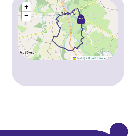
+
−
Leaflet
|
©
OpenStreetMap
contributors