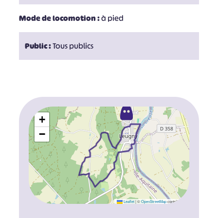
Mode de locomotion :
à pied
Public :
Tous publics
+
−
Leaflet
|
©
OpenStreetMap
contributors