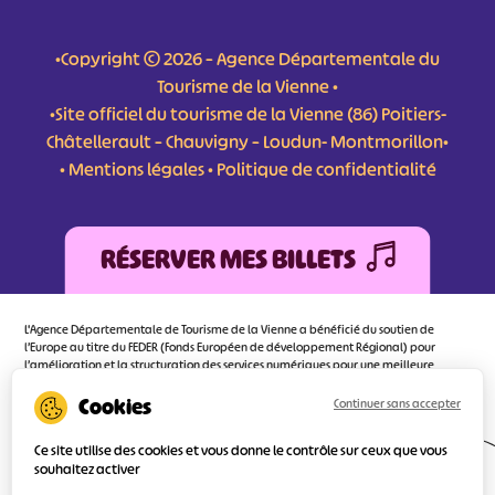
•Copyright © 2026 – Agence Départementale du
Tourisme de la Vienne •
•Site officiel du tourisme de la Vienne (86) Poitiers-
Châtellerault – Chauvigny – Loudun- Montmorillon•
•
Mentions légales
•
Politique de confidentialité
RÉSERVER MES BILLETS
L'Agence Départementale de Tourisme de la Vienne a bénéficié du soutien de
l’Europe au titre du FEDER (Fonds Européen de développement Régional) pour
l’amélioration et la structuration des services numériques pour une meilleure
attractivité de la destination tourisme de la Vienne dont l’objectif principal est
d’orienter au mieux le visiteur.
Continuer sans accepter
Ce site utilise des cookies et vous donne le contrôle sur ceux que vous
souhaitez activer
Réalisé
par l'agence