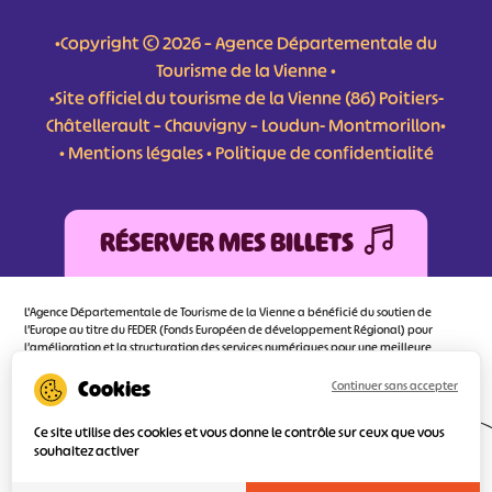
•Copyright © 2026 – Agence Départementale du
Tourisme de la Vienne •
•Site officiel du tourisme de la Vienne (86) Poitiers-
Châtellerault – Chauvigny – Loudun- Montmorillon•
•
Mentions légales
•
Politique de confidentialité
RÉSERVER MES BILLETS
L'Agence Départementale de Tourisme de la Vienne a bénéficié du soutien de
l’Europe au titre du FEDER (Fonds Européen de développement Régional) pour
l’amélioration et la structuration des services numériques pour une meilleure
attractivité de la destination tourisme de la Vienne dont l’objectif principal est
d’orienter au mieux le visiteur.
Continuer sans accepter
Ce site utilise des cookies et vous donne le contrôle sur ceux que vous
souhaitez activer
Réalisé
par l'agence