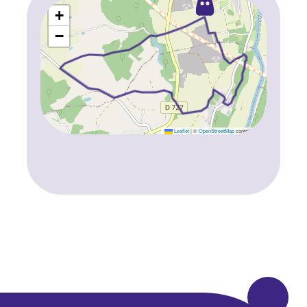
+
−
Leaflet
|
©
OpenStreetMap
contributors