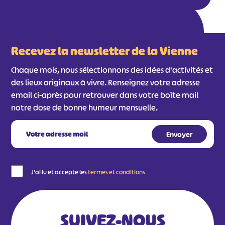
#
#
#
#
#
#
Recevez la newsletter de la Vienne
#
Chaque mois, nous sélectionnons des idées d'activités et
des lieux originaux à vivre. Renseignez votre adresse
email ci-après pour retrouver dans votre boîte mail
notre dose de bonne humeur mensuelle.
J'ai lu et accepte les
termes et conditions
SUIVEZ-NOUS