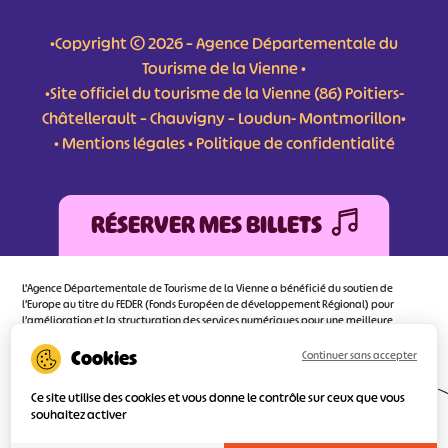
•Copyright © 2026 – Agence Départementale du
Tourisme de la Vienne •
•Site officiel du tourisme de la Vienne (86) Poitiers-
Châtellerault – Chauvigny – Loudun- Montmorillon•
•
Mentions légales
•
Politique de confidentialité
RÉSERVER MES BILLETS
L'Agence Départementale de Tourisme de la Vienne a bénéficié du soutien de
l’Europe au titre du FEDER (Fonds Européen de développement Régional) pour
l’amélioration et la structuration des services numériques pour une meilleure
attractivité de la destination tourisme de la Vienne dont l’objectif principal est
d’orienter au mieux le visiteur.
Continuer sans accepter
Ce site utilise des cookies et vous donne le contrôle sur ceux que vous
souhaitez activer
Réalisé
par l'agence