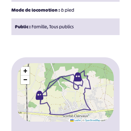
Mode de locomotion :
à pied
Public :
Famille, Tous publics
+
−
Leaflet
|
©
OpenStreetMap
contributors