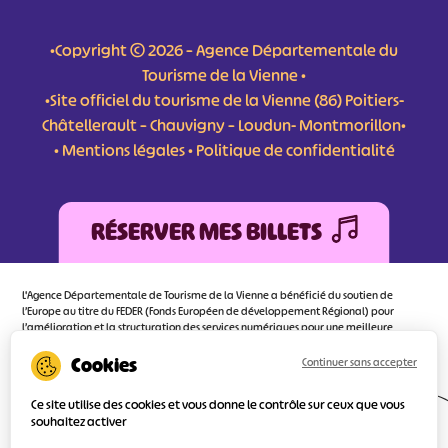
•Copyright © 2026 – Agence Départementale du
Tourisme de la Vienne •
•Site officiel du tourisme de la Vienne (86) Poitiers-
Châtellerault – Chauvigny – Loudun- Montmorillon•
•
Mentions légales
•
Politique de confidentialité
RÉSERVER MES BILLETS
L'Agence Départementale de Tourisme de la Vienne a bénéficié du soutien de
l’Europe au titre du FEDER (Fonds Européen de développement Régional) pour
l’amélioration et la structuration des services numériques pour une meilleure
attractivité de la destination tourisme de la Vienne dont l’objectif principal est
d’orienter au mieux le visiteur.
Continuer sans accepter
Ce site utilise des cookies et vous donne le contrôle sur ceux que vous
souhaitez activer
Réalisé
par l'agence