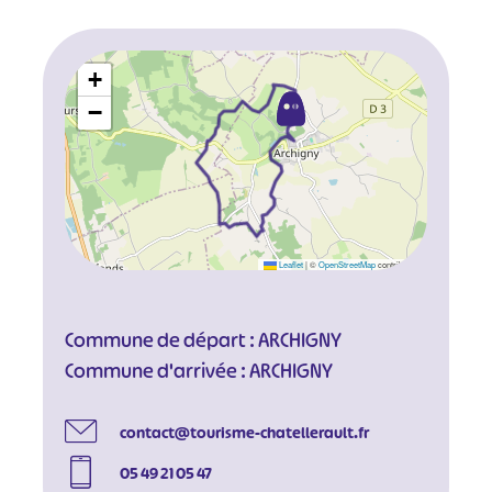
+
−
Leaflet
|
©
OpenStreetMap
contributors
Commune de départ : ARCHIGNY
Commune d'arrivée : ARCHIGNY
contact@tourisme-chatellerault.fr
05 49 21 05 47