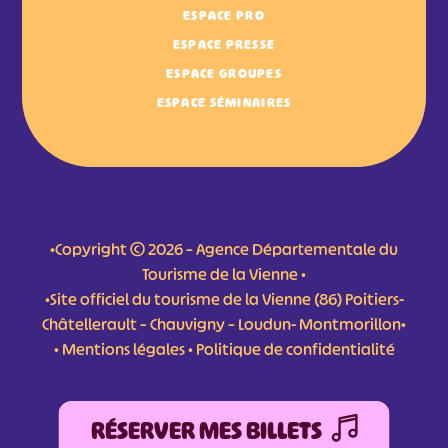
ESPACE PRO
ESPACE PRESSE
ESPACE GROUPES
ESPACE SÉMINAIRES
•Copyright © 2026 – Agence Départementale du
Tourisme de la Vienne •
•Site officiel du tourisme de la Vienne (86) Poitiers-
Châtellerault – Chauvigny – Loudun- Montmorillon•
•
Mentions légales
•
Politique de confidentialité
RÉSERVER MES BILLETS