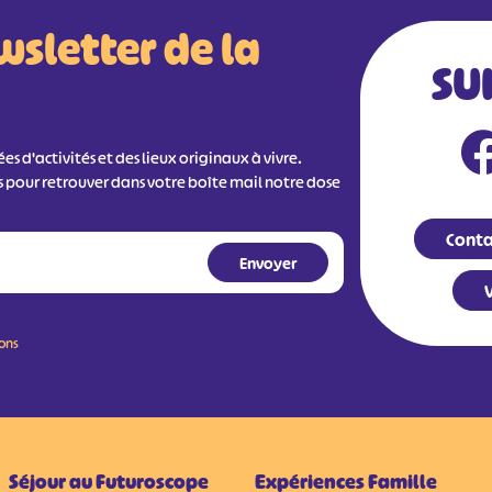
wsletter de la
SU
s d'activités et des lieux originaux à vivre.
s pour retrouver dans votre boîte mail notre dose
Conta
V
ions
Séjour au Futuroscope
Expériences Famille