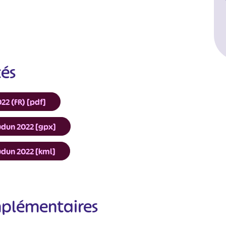
cés
22 (FR) [pdf]
udun 2022 [gpx]
udun 2022 [kml]
#
#
#
#
#
mplémentaires
#