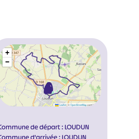
+
−
Leaflet
|
©
OpenStreetMap
contributors
Commune de départ : LOUDUN
Commune d'arrivée : LOUDUN