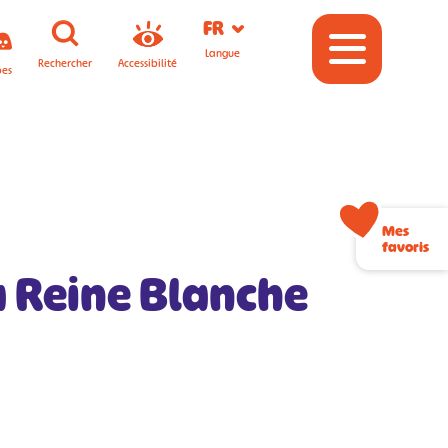
FR
Langue
Rechercher
Accessibilité
pes
Mes
favoris
la Reine Blanche