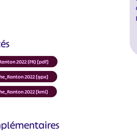
cés
 Ranton 2022 (FR) [pdf]
nche_Ranton 2022 [gpx]
nche_Ranton 2022 [kml]
#
#
#
#
#
mplémentaires
#