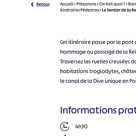
Accueil
>
Préparons
>
On fait quoi ?
>
Ran
Retour
Itinéraires Pédestres
>
Le Sentier de la 
Cet itinéraire passe par le pon
hommage au passage de la Reine 
Traversez les ruelles creusées da
habitations troglodytes, châte
le canal de la Dive unique en Po
Informations pra
4h30