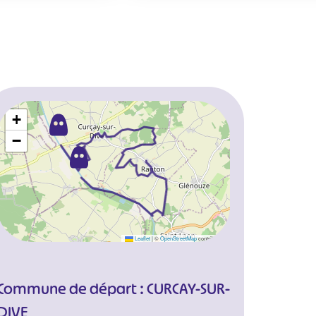
+
−
Leaflet
|
©
OpenStreetMap
contributors
Commune de départ : CURCAY-SUR-
DIVE