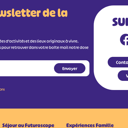
wsletter de la
SU
s d'activités et des lieux originaux à vivre.
s pour retrouver dans votre boîte mail notre dose
Conta
V
ions
Séjour au Futuroscope
Expériences Famille