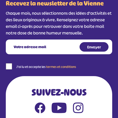
#
#
#
#
Recevez la newsletter de la Vienne
#
#
Chaque mois, nous sélectionnons des idées d'activités et
#
des lieux originaux à vivre. Renseignez votre adresse
email ci-après pour retrouver dans votre boîte mail
notre dose de bonne humeur mensuelle.
J'ai lu et accepte les
termes et conditions
SUIVEZ-NOUS