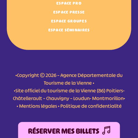
ESPACE PRO
ESPACE PRESSE
ESPACE GROUPES
ESPACE SÉMINAIRES
•Copyright © 2026 – Agence Départementale du
Tourisme de la Vienne •
•Site officiel du tourisme de la Vienne (86) Poitiers-
Châtellerault – Chauvigny – Loudun- Montmorillon•
•
Mentions légales
•
Politique de confidentialité
RÉSERVER MES BILLETS