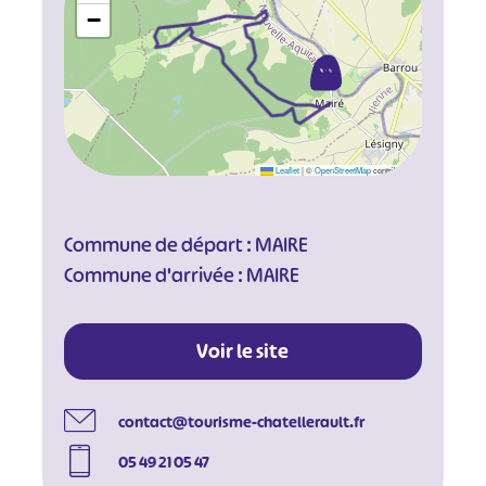
−
Leaflet
|
©
OpenStreetMap
contributors
Commune de départ : MAIRE
Commune d'arrivée : MAIRE
Voir le site
contact@tourisme-chatellerault.fr
05 49 21 05 47