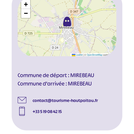
+
−
Leaflet
|
©
OpenStreetMap
contributors
Commune de départ : MIREBEAU
Commune d'arrivée : MIREBEAU
contact@tourisme-hautpoitou.fr
#
#
#
#
+33 5 19 08 42 15
#
#
#