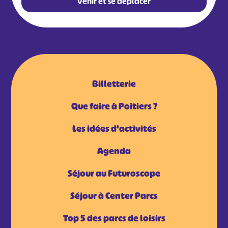
Venir et se déplacer
Billetterie
Que faire à Poitiers ?
Les idées d'activités
Agenda
Séjour au Futuroscope
Séjour à Center Parcs
Top 5 des parcs de loisirs