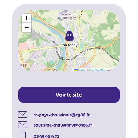
+
−
Leaflet
|
©
OpenStreetMap
contributors
Voir le site
cc-pays-chauvinois@cg86.fr
tourisme-chauvigny@cg86.fr
05 49 46 14 72