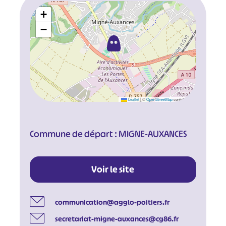
+
−
Leaflet
|
©
OpenStreetMap
contributors
Commune de départ : MIGNE-AUXANCES
Voir le site
communication@agglo-poitiers.fr
secretariat-migne-auxances@cg86.fr