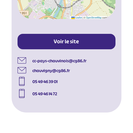
Leaflet
|
©
OpenStreetMap
contributors
Voir le site
cc-pays-chauvinois@cg86.fr
chauvigny@cg86.fr
05 49 46 39 01
05 49 46 14 72