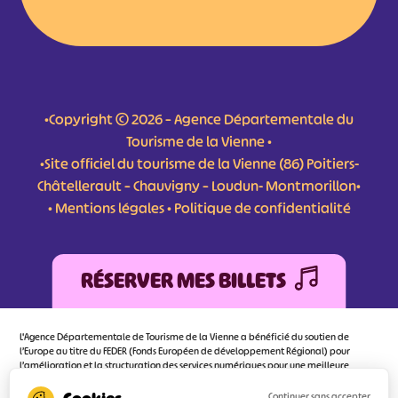
•Copyright © 2026 – Agence Départementale du
Tourisme de la Vienne •
•Site officiel du tourisme de la Vienne (86) Poitiers-
Châtellerault – Chauvigny – Loudun- Montmorillon•
•
Mentions légales
•
Politique de confidentialité
RÉSERVER MES BILLETS
L'Agence Départementale de Tourisme de la Vienne a bénéficié du soutien de
l’Europe au titre du FEDER (Fonds Européen de développement Régional) pour
l’amélioration et la structuration des services numériques pour une meilleure
attractivité de la destination tourisme de la Vienne dont l’objectif principal est
d’orienter au mieux le visiteur.
Continuer sans accepter