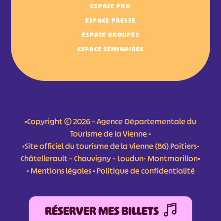
ESPACE PRO
ESPACE PRESSE
ESPACE GROUPES
ESPACE SÉMINAIRES
•Copyright © 2026 – Agence Départementale du
Tourisme de la Vienne •
•Site officiel du tourisme de la Vienne (86) Poitiers-
Châtellerault – Chauvigny – Loudun- Montmorillon•
•
Mentions légales
•
Politique de confidentialité
RÉSERVER MES BILLETS