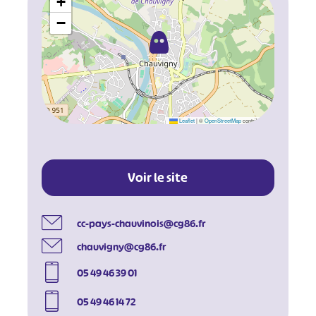
+
−
Leaflet
|
©
OpenStreetMap
contributors
Voir le site
cc-pays-chauvinois@cg86.fr
chauvigny@cg86.fr
05 49 46 39 01
05 49 46 14 72