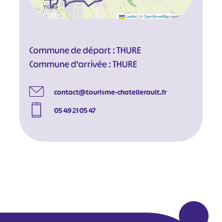
Leaflet
|
©
OpenStreetMap
contributors
Commune de départ : THURE
Commune d'arrivée : THURE
contact@tourisme-chatellerault.fr
05 49 21 05 47
#
#
#
#
#
#
#