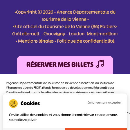
•Copyright © 2026 – Agence Départementale du
Tourisme de la Vienne •
•Site officiel du tourisme de la Vienne (86) Poitiers-
Châtellerault – Chauvigny – Loudun- Montmorillon•
•
Mentions légales
•
Politique de confidentialité
RÉSERVER MES BILLETS
L'Agence Départementale de Tourisme de la Vienne a bénéficié du soutien de
l’Europe au titre du FEDER (Fonds Européen de développement Régional) pour
l’amélioration et la structuration des services numériques pour une meilleure
attractivité de la destination tourisme de la Vienne dont l’objectif principal est
d’orienter au mieux le visiteur.
Continuer sans accepter
Ce site utilise des cookies et vous donne le contrôle sur ceux que vous
souhaitez activer
Réalisé
par l'agence