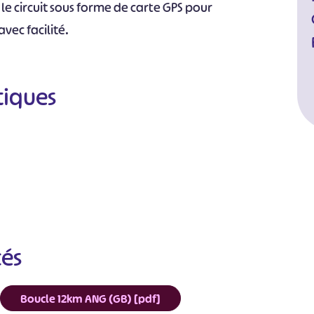
e circuit sous forme de carte GPS pour
vec facilité.
tiques
cés
Boucle 12km ANG (GB) [pdf]