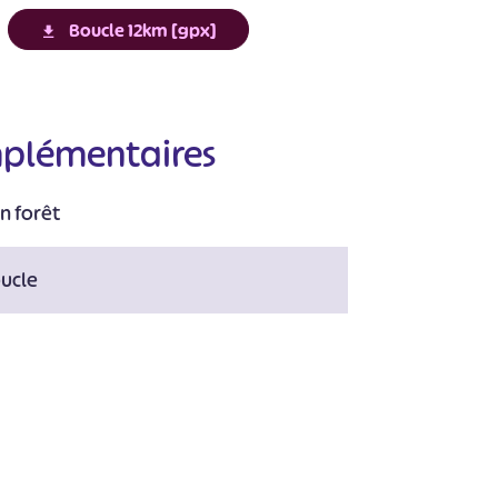
#
#
#
#
#
Boucle 12km [gpx]
#
mplémentaires
n forêt
ucle