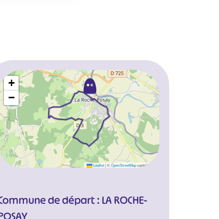
+
−
Leaflet
|
©
OpenStreetMap
contributors
Commune de départ : LA ROCHE-
POSAY