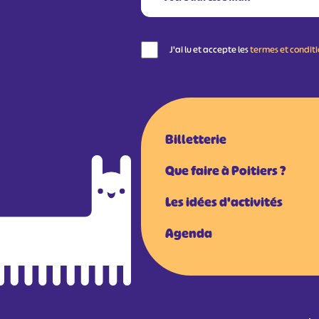
J'ai lu et accepte les
termes et condit
Billetterie
Que faire à Poitiers ?
Les idées d'activités
Agenda