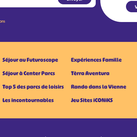
V
ions
Séjour au Futuroscope
Expériences Famille
Séjour à Center Parcs
Tèrra Aventura
Top 5 des parcs de loisirs
Rando dans la Vienne
Les incontournables
Jeu Sites iCONiKS