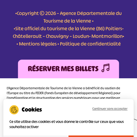
•Copyright © 2026 – Agence Départementale du
Tourisme de la Vienne •
•Site officiel du tourisme de la Vienne (86) Poitiers-
Châtellerault – Chauvigny – Loudun- Montmorillon•
•
Mentions légales
•
Politique de confidentialité
RÉSERVER MES BILLETS
L'Agence Départementale de Tourisme de la Vienne a bénéficié du soutien de
l’Europe au titre du FEDER (Fonds Européen de développement Régional) pour
l’amélioration et la structuration des services numériques pour une meilleure
attractivité de la destination tourisme de la Vienne dont l’objectif principal est
d’orienter au mieux le visiteur.
Continuer sans accepter
Ce site utilise des cookies et vous donne le contrôle sur ceux que vous
souhaitez activer
Réalisé
par l'agence