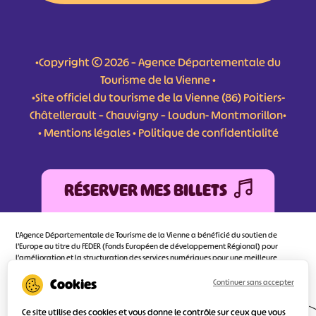
•Copyright © 2026 – Agence Départementale du
Tourisme de la Vienne •
•Site officiel du tourisme de la Vienne (86) Poitiers-
Châtellerault – Chauvigny – Loudun- Montmorillon•
•
Mentions légales
•
Politique de confidentialité
RÉSERVER MES BILLETS
L'Agence Départementale de Tourisme de la Vienne a bénéficié du soutien de
l’Europe au titre du FEDER (Fonds Européen de développement Régional) pour
l’amélioration et la structuration des services numériques pour une meilleure
attractivité de la destination tourisme de la Vienne dont l’objectif principal est
d’orienter au mieux le visiteur.
Continuer sans accepter
Ce site utilise des cookies et vous donne le contrôle sur ceux que vous