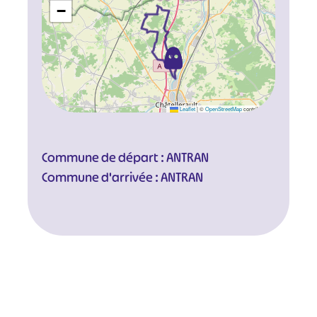
−
Leaflet
|
©
OpenStreetMap
contributors
Commune de départ : ANTRAN
Commune d'arrivée : ANTRAN
#
#
#
#
#
#
#